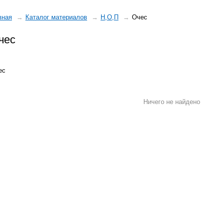
вная
Каталог материалов
Н,О,П
Очес
чес
ес
Ничего не найдено