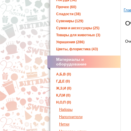
Посуда (58)
Прочее (60)
Гла
Сладости (38)
Сувениры (129)
О
Сумки и аксессуары (25)
Товары для животных (3)
Оч
Украшения (286)
Цветы, флористика (43)
Материалы и
оборудование
А,Б,В (0)
Г,Д,Е (0)
Ж,З,И (0)
К,Л,М (0)
Н,О,П (0)
Наборы
Наполнители
Нитки