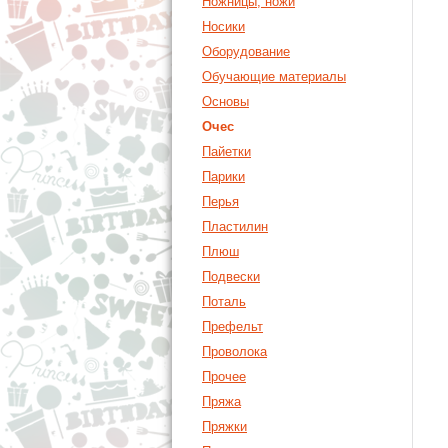
Ножницы, ножи
Носики
Оборудование
Обучающие материалы
Основы
Очес
Пайетки
Парики
Перья
Пластилин
Плюш
Подвески
Поталь
Префельт
Проволока
Прочее
Пряжа
Пряжки