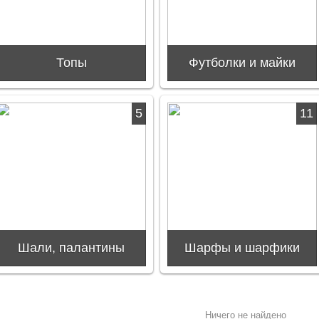
Топы
Футболки и майки
5
11
Шали, палантины
Шарфы и шарфики
Ничего не найдено