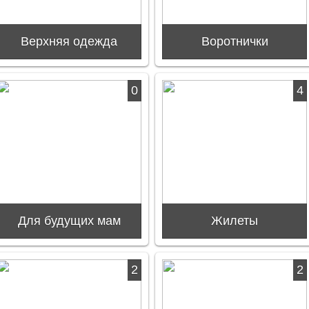
Верхняя одежда
Воротнички
0
4
Для будущих мам
Жилеты
2
2