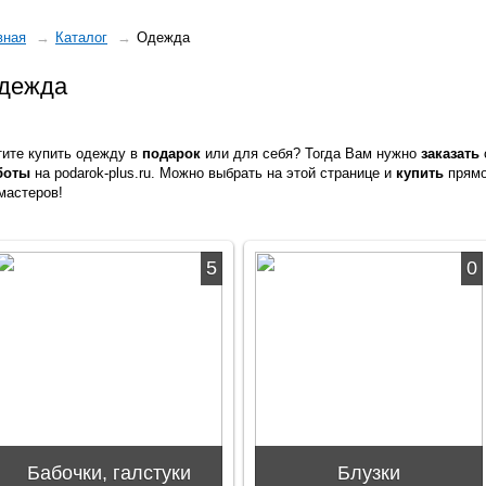
вная
Каталог
Одежда
дежда
тите купить одежду в
подарок
или для себя? Тогда Вам нужно
заказать
боты
на podarok-plus.ru. Можно выбрать на этой странице и
купить
прямо
мастеров!
5
0
Бабочки, галстуки
Блузки