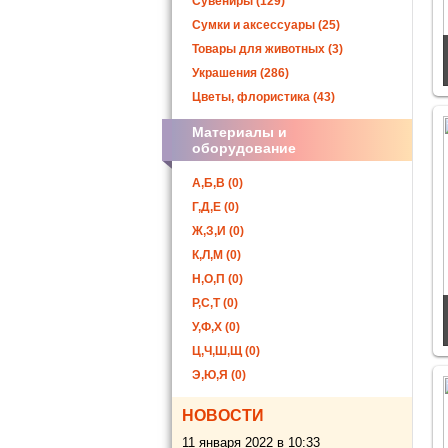
Сувениры (129)
Сумки и аксессуары (25)
Товары для животных (3)
Украшения (286)
Цветы, флористика (43)
Материалы и
оборудование
А,Б,В (0)
Г,Д,Е (0)
Ж,З,И (0)
К,Л,М (0)
Н,О,П (0)
Р,С,Т (0)
У,Ф,Х (0)
Ц,Ч,Ш,Щ (0)
Э,Ю,Я (0)
НОВОСТИ
11 января 2022 в 10:33