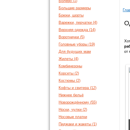
Болеро (1)
Большие размеры
Гла
Брюки, шорты
О
Варежки, перчатки (4)
Верхняя одежда (14)
Воротнички (5)
Хо
Головные уборы (19)
ра
Для будущих мам
от 
Жилеты (4)
Комбинезоны
Корсеты (2)
Костюмы (2)
Кофты и свитера (12)
Нижнее бельё
Новорождённому (55)
Носки, чулки (2)
Носовые платки
Пиджаки и жакеты (1)