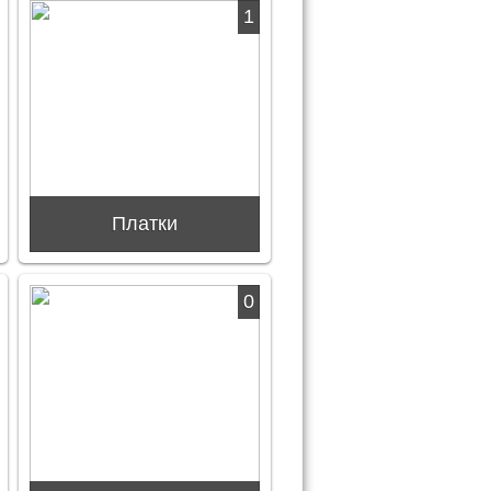
1
Платки
0