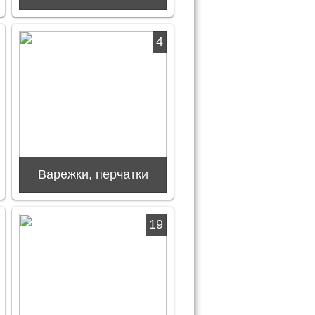
4
Варежки, перчатки
19