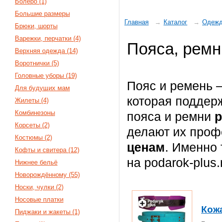
Болеро (1)
Большие размеры
Главная
Каталог
Одеж
Брюки, шорты
Варежки, перчатки (4)
Пояса, ремн
Верхняя одежда (14)
Воротнички (5)
Головные уборы (19)
Пояс и ремень –
Для будущих мам
которая поддер
Жилеты (4)
Комбинезоны
пояса и ремни
р
Корсеты (2)
делают их проф
Костюмы (2)
ценам
. Именно
Кофты и свитера (12)
на podarok-plus.
Нижнее бельё
Новорождённому (55)
Носки, чулки (2)
Носовые платки
Кожа
Пиджаки и жакеты (1)