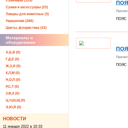
Сувениры (129)
ПОЯ
Сумки и аксессуары (25)
Просмот
Товары для животных (3)
ПОЯС
Украшения (286)
Цветы, флористика (43)
Материалы и
оборудование
ПОЯ
А,Б,В (0)
Просмот
Г,Д,Е (0)
ПОЯС
Ж,З,И (0)
К,Л,М (0)
Н,О,П (0)
Р,С,Т (0)
У,Ф,Х (0)
Ц,Ч,Ш,Щ (0)
Э,Ю,Я (0)
НОВОСТИ
11 января 2022 в 10:33