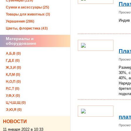
Сувениры (129)
Пла
Сумки и аксессуары (25)
Просмот
Товары для животных (3)
Индив
Украшения (286)
Цветы, флористика (43)
Материалы и
оборудование
Пла
А,Б,В (0)
Просмот
Г,Д,Е (0)
Размер
Ж,З,И (0)
30%, с
К,Л,М (0)
40%, а
Н,О,П (0)
Нарядн
бретел
Р,С,Т (0)
подкла
У,Ф,Х (0)
Ц,Ч,Ш,Щ (0)
Э,Ю,Я (0)
пла
НОВОСТИ
Просмот
11 января 2022 в 10:33