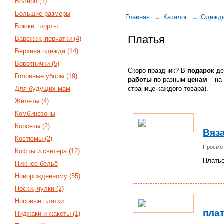
Болеро (1)
Большие размеры
Главная
Каталог
Одежд
Брюки, шорты
Платья
Варежки, перчатки (4)
Верхняя одежда (14)
Воротнички (5)
Скоро праздник? В
подарок
де
Головные уборы (19)
работы
по разным
ценам
– на 
Для будущих мам
странице каждого товара).
Жилеты (4)
Комбинезоны
Корсеты (2)
Вяз
Костюмы (2)
Просмот
Кофты и свитера (12)
Платье
Нижнее бельё
Новорождённому (55)
Носки, чулки (2)
Носовые платки
пла
Пиджаки и жакеты (1)