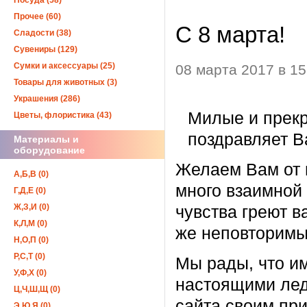
Посуда (58)
Прочее (60)
С 8 марта!
Сладости (38)
Сувениры (129)
Сумки и аксессуары (25)
08 марта 2017 в 15
Товары для животных (3)
Украшения (286)
Милые и прекр
Цветы, флористика (43)
поздравляет В
Материалы и
оборудование
Желаем Вам от 
А,Б,В (0)
много взаимной
Г,Д,Е (0)
Ж,З,И (0)
чувства греют в
К,Л,М (0)
же неповторимы
Н,О,П (0)
Р,С,Т (0)
Мы рады, что и
У,Ф,Х (0)
настоящими лед
Ц,Ч,Ш,Щ (0)
сайта своим при
Э,Ю,Я (0)