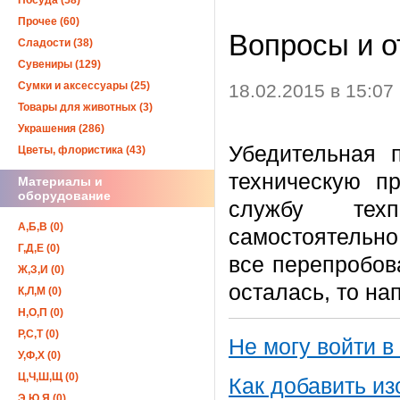
Посуда (58)
Прочее (60)
Вопросы и о
Сладости (38)
Сувениры (129)
Сумки и аксессуары (25)
18.02.2015 в 15:07
Товары для животных (3)
Украшения (286)
Убедительная
Цветы, флористика (43)
техническую п
Материалы и
оборудование
службу тех
А,Б,В (0)
самостоятельно
Г,Д,Е (0)
все перепробов
Ж,З,И (0)
осталась, то на
К,Л,М (0)
Н,О,П (0)
Р,С,Т (0)
Не могу войти в
У,Ф,Х (0)
Ц,Ч,Ш,Щ (0)
Как добавить из
Э,Ю,Я (0)