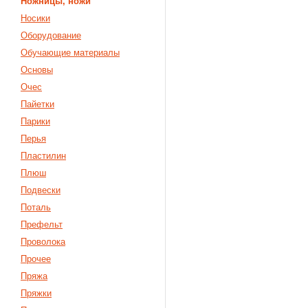
Ножницы, ножи
Носики
Оборудование
Обучающие материалы
Основы
Очес
Пайетки
Парики
Перья
Пластилин
Плюш
Подвески
Поталь
Префельт
Проволока
Прочее
Пряжа
Пряжки