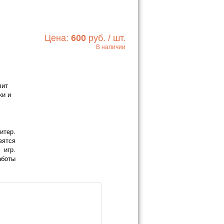
Цена:
600
руб. / шт.
В наличии
Хочу!
вит
ки и
тер.
вятся
 игр.
аботы