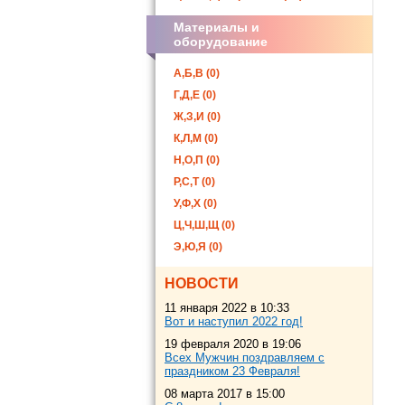
Материалы и
оборудование
А,Б,В (0)
Г,Д,Е (0)
Ж,З,И (0)
К,Л,М (0)
Н,О,П (0)
Р,С,Т (0)
У,Ф,Х (0)
Ц,Ч,Ш,Щ (0)
Э,Ю,Я (0)
НОВОСТИ
11 января 2022 в 10:33
Вот и наступил 2022 год!
19 февраля 2020 в 19:06
Всех Мужчин поздравляем с
праздником 23 Февраля!
08 марта 2017 в 15:00