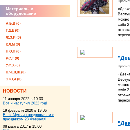
Просмот
Материалы и
«Девка
оборудование
Вертуш
можно 
А,Б,В (0)
себе 2
отража
Г,Д,Е (0)
перехо
Ж,З,И (0)
К,Л,М (0)
Н,О,П (0)
"Де
Р,С,Т (0)
У,Ф,Х (0)
Просмот
Ц,Ч,Ш,Щ (0)
«Девка
Э,Ю,Я (0)
Вертуш
можно 
себе 2
НОВОСТИ
отража
11 января 2022 в 10:33
перехо
Вот и наступил 2022 год!
19 февраля 2020 в 19:06
Всех Мужчин поздравляем с
праздником 23 Февраля!
"Де
08 марта 2017 в 15:00