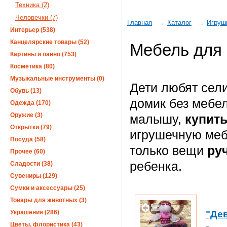
Техника (2)
Человечки (7)
Главная
Каталог
Игруш
Интерьер (538)
Канцелярские товары (52)
Мебель для 
Картины и панно (753)
Косметика (80)
Музыкальные инструменты (0)
Дети любят сели
Обувь (13)
домик без мебе
Одежда (170)
Оружие (3)
малышу,
купит
Открытки (79)
игрушечную меб
Посуда (58)
только вещи
ру
Прочее (60)
ребенка.
Сладости (38)
Сувениры (129)
Сумки и аксессуары (25)
Товары для животных (3)
Украшения (286)
"Де
Цветы, флористика (43)