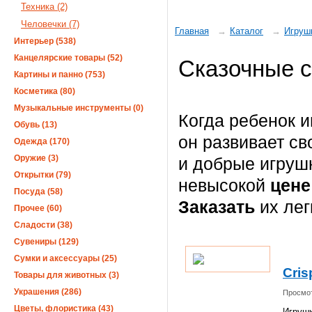
Техника (2)
Человечки (7)
Главная
Каталог
Игруш
Интерьер (538)
Канцелярские товары (52)
Сказочные 
Картины и панно (753)
Косметика (80)
Музыкальные инструменты (0)
Когда ребенок и
Обувь (13)
он развивает св
Одежда (170)
Оружие (3)
и добрые игруш
Открытки (79)
невысокой
цен
Посуда (58)
Заказать
их лег
Прочее (60)
Сладости (38)
Сувениры (129)
Сумки и аксессуары (25)
Cris
Товары для животных (3)
Украшения (286)
Просмот
Цветы, флористика (43)
Игрушк