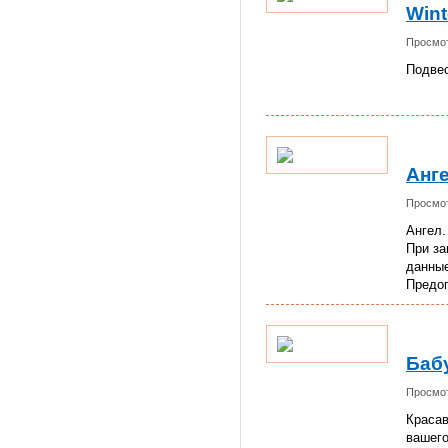
Wint
Просмот
Подве
Анге
Просмот
Ангел.
При за
данные
Предоп
Баб
Просмот
Красав
вашего