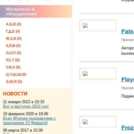
Материалы и
оборудование
А,Б,В (0)
Fats
Г,Д,Е (0)
Ж,З,И (0)
Просмот
К,Л,М (0)
Авторс
Н,О,П (0)
bunnie
Р,С,Т (0)
У,Ф,Х (0)
Ц,Ч,Ш,Щ (0)
Flay
Э,Ю,Я (0)
Просмот
НОВОСТИ
Подве
11 января 2022 в 10:33
Вот и наступил 2022 год!
19 февраля 2020 в 19:06
Всех Мужчин поздравляем с
праздником 23 Февраля!
Fro
08 марта 2017 в 15:00