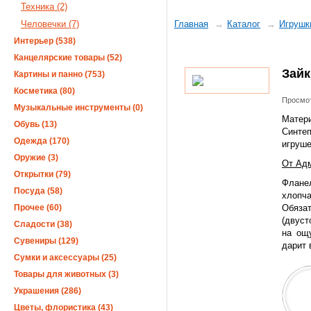
Техника (2)
Человечки (7)
Главная
Каталог
Игрушк
Интерьер (538)
Канцелярские товары (52)
Зайк
Картины и панно (753)
Косметика (80)
Просмот
Музыкальные инструменты (0)
Матери
Обувь (13)
Синтеп
Одежда (170)
игруше
Оружие (3)
От Адм
Открытки (79)
Флан
Посуда (58)
хлопч
Прочее (60)
Обяза
(двуст
Сладости (38)
на ощ
Сувениры (129)
дарит 
Сумки и аксессуары (25)
Товары для животных (3)
Украшения (286)
Цветы, флористика (43)