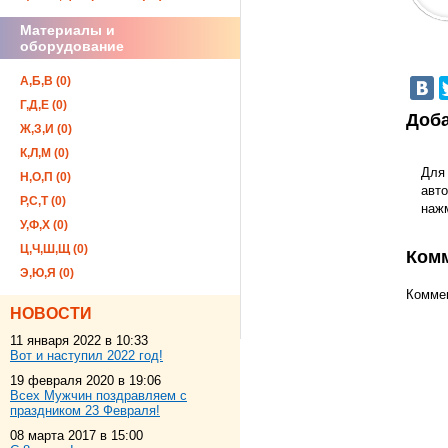
Материалы и
оборудование
А,Б,В (0)
Г,Д,Е (0)
Доба
Ж,З,И (0)
К,Л,М (0)
Для
Н,О,П (0)
авто
Р,С,Т (0)
наж
У,Ф,Х (0)
Ц,Ч,Ш,Щ (0)
Ком
Э,Ю,Я (0)
Коммен
НОВОСТИ
11 января 2022 в 10:33
Вот и наступил 2022 год!
19 февраля 2020 в 19:06
Всех Мужчин поздравляем с
праздником 23 Февраля!
08 марта 2017 в 15:00