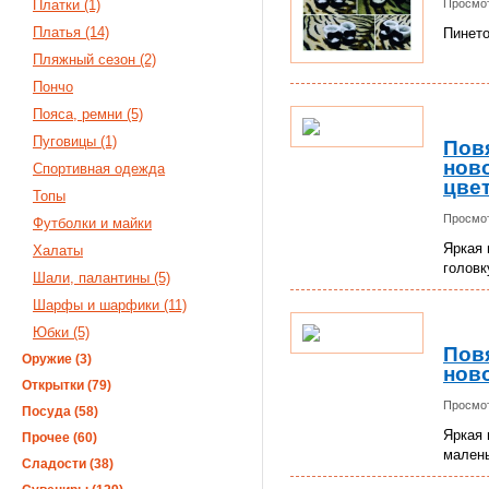
Платки (1)
Просмот
Платья (14)
Пинето
Пляжный сезон (2)
Пончо
Пояса, ремни (5)
Пуговицы (1)
Повя
нов
Спортивная одежда
цве
Топы
Просмот
Футболки и майки
Яркая 
Халаты
головк
Шали, палантины (5)
Шарфы и шарфики (11)
Юбки (5)
Повя
Оружие (3)
нов
Открытки (79)
Просмот
Посуда (58)
Яркая 
Прочее (60)
мален
Сладости (38)