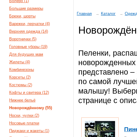
Болеро (1)
Большие размеры
Главная
Каталог
Одеж
Брюки, шорты
Варежки, перчатки (4)
Новорождён
Верхняя одежда (14)
Воротнички (5)
Головные уборы (19)
Пеленки, распаш
Для будущих мам
новорожденных 
Жилеты (4)
Комбинезоны
представлено –
Корсеты (2)
по самой лучш
Костюмы (2)
малышу! Выбери
Кофты и свитера (12)
странице с опи
Нижнее бельё
Новорождённому (55)
Носки, чулки (2)
Носовые платки
Пин
Пиджаки и жакеты (1)