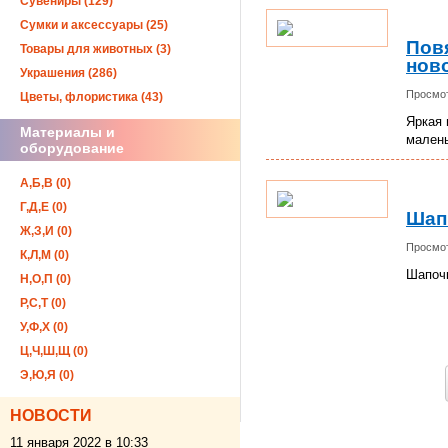
Сувениры (129)
Сумки и аксессуары (25)
Повя
Товары для животных (3)
нов
Украшения (286)
Просмот
Цветы, флористика (43)
Яркая 
Материалы и
мален
оборудование
А,Б,В (0)
Г,Д,Е (0)
Шап
Ж,З,И (0)
Просмот
К,Л,М (0)
Шапочк
Н,О,П (0)
Р,С,Т (0)
У,Ф,Х (0)
Ц,Ч,Ш,Щ (0)
Э,Ю,Я (0)
НОВОСТИ
11 января 2022 в 10:33