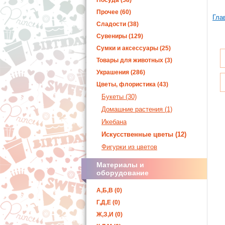
Посуда (58)
Прочее (60)
Гла
Сладости (38)
Сувениры (129)
Сумки и аксессуары (25)
Товары для животных (3)
Украшения (286)
Цветы, флористика (43)
Букеты (30)
Домашние растения (1)
Икебана
Искусственные цветы (12)
Фигурки из цветов
Материалы и
оборудование
А,Б,В (0)
Г,Д,Е (0)
Ж,З,И (0)