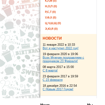
К,Л,М (0)
Н,О,П (0)
Р,С,Т (0)
У,Ф,Х (0)
Ц,Ч,Ш,Щ (0)
Э,Ю,Я (0)
НОВОСТИ
11 января 2022 в 10:33
Вот и наступил 2022 год!
19 февраля 2020 в 19:06
Всех Мужчин поздравляем с
праздником 23 Февраля!
08 марта 2017 в 15:00
С 8 марта!
23 февраля 2017 в 19:59
С 23 февраля
18 декабря 2016 в 22:54
С Новым 2017 Годом!
Меню
Мы