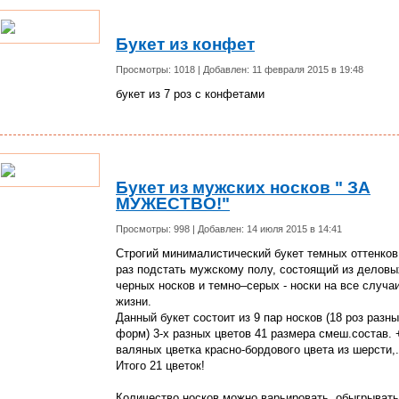
Букет из конфет
Просмотры: 1018 | Добавлен: 11 февраля 2015 в 19:48
букет из 7 роз с конфетами
Букет из мужских носков " ЗА
МУЖЕСТВО!"
Просмотры: 998 | Добавлен: 14 июля 2015 в 14:41
Строгий минималистический букет темных оттенков
раз подстать мужскому полу, состоящий из деловы
черных носков и темно–серых - носки на все случа
жизни.
Данный букет состоит из 9 пар носков (18 роз разн
форм) 3-х разных цветов 41 размера смеш.состав. 
валяных цветка красно-бордового цвета из шерсти,.
Итого 21 цветок!
Количество носков можно варьировать, обыгрывать