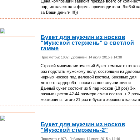
Цена композиции зависит прежде всего от количес
пар, их качества и фирмы производителя. Любой к
за Ваши деньги !!!))
Букет для мужчин из носков
"Мужской стержень" в светлой
гамме
Просмотры: 1002 | Добавлен: 14 июля 2015 в 14:38
Строгий минималистический букет темных оттенков
раз подстать мужскому полу, состоящий из деловы
черных носков под деловой костюм, бежевых для
летнего гардероба– носки на все случаи жизни.
Данный букет состоит из 9 пар носков (18 роз) 3-х
разных цветов 42-44 размера смеш.состав. + 3 розы
мешковины. итого 21 роз в букете хорошего качеств
Букет для мужчин из носков
"Мужской стержень-2"
Просмотры: 973 | Добавлен: 14 июля 2015 в 14:46