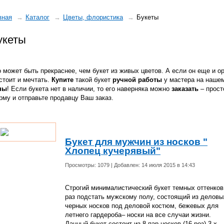
вная
Каталог
Цветы, флористика
Букеты
укеты
 может быть прекраснее, чем букет из живых цветов. А если он еще и 
стоит и мечтать.
Купите
такой букет
ручной работы
у мастера на нашем
ны
! Если букета нет в наличии, то его наверняка можно
заказать
– прост
рму и отправьте продавцу Ваш заказ.
Букет для мужчин из носков "
Хлопец кучерявый"
Просмотры: 1079 | Добавлен: 14 июля 2015 в 14:43
Строгий минималистический букет темных оттенков
раз подстать мужскому полу, состоящий из деловы
черных носков под деловой костюм, бежевых для
летнего гардероба– носки на все случаи жизни.
Данный букет состоит из 8 пар носков (16 роз) 3-х