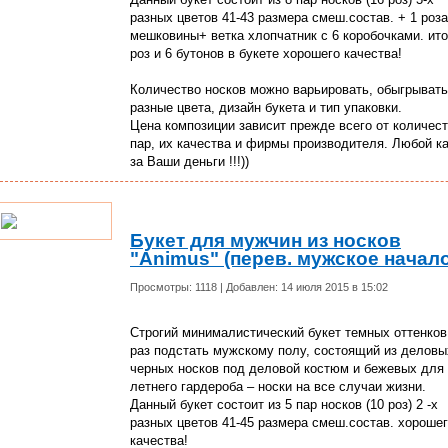
разных цветов 41-43 размера смеш.состав. + 1 роза
мешковины+ ветка хлопчатник с 6 коробочками. ито
роз и 6 бутонов в букете хорошего качества!
Количество носков можно варьировать, обыгрывать
разные цвета, дизайн букета и тип упаковки.
Цена композиции зависит прежде всего от количес
пар, их качества и фирмы производителя. Любой к
за Ваши деньги !!!))
Букет для мужчин из носков
"Аnimus" (перев. мужское начало
Просмотры: 1118 | Добавлен: 14 июля 2015 в 15:02
Строгий минималистический букет темных оттенков
раз подстать мужскому полу, состоящий из деловы
черных носков под деловой костюм и бежевых для
летнего гардероба – носки на все случаи жизни.
Данный букет состоит из 5 пар носков (10 роз) 2 -х
разных цветов 41-45 размера смеш.состав. хороше
качества!