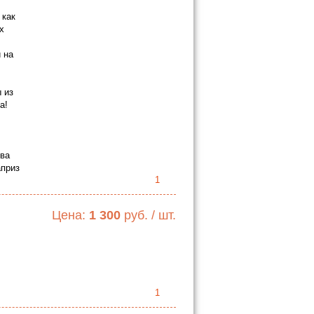
 как
х
 на
 из
а!
тва
априз
1
Цена:
1 300
руб. / шт.
1