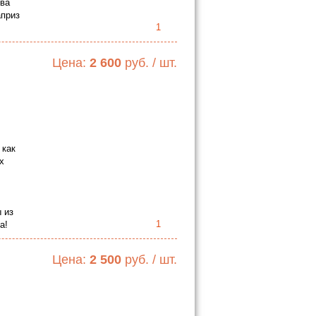
тва
априз
1
Цена:
2 600
руб. / шт.
 как
х
 из
1
а!
Цена:
2 500
руб. / шт.