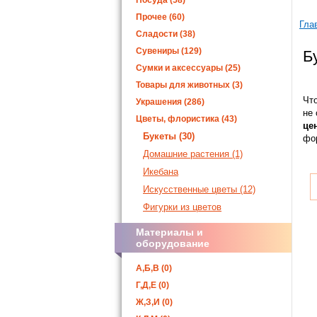
Посуда (58)
Прочее (60)
Гла
Сладости (38)
Сувениры (129)
Б
Сумки и аксессуары (25)
Товары для животных (3)
Что
Украшения (286)
не 
Цветы, флористика (43)
це
Букеты (30)
фо
Домашние растения (1)
Икебана
Искусственные цветы (12)
Фигурки из цветов
Материалы и
оборудование
А,Б,В (0)
Г,Д,Е (0)
Ж,З,И (0)