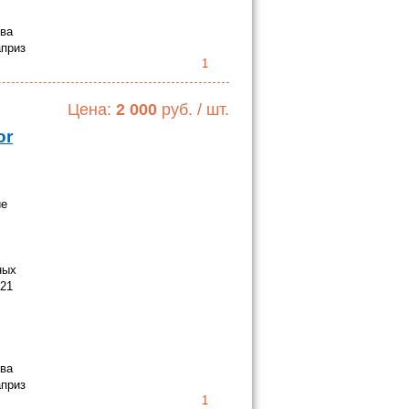
тва
априз
1
Цена:
2 000
руб. / шт.
or
ие
ных
 21
тва
априз
1