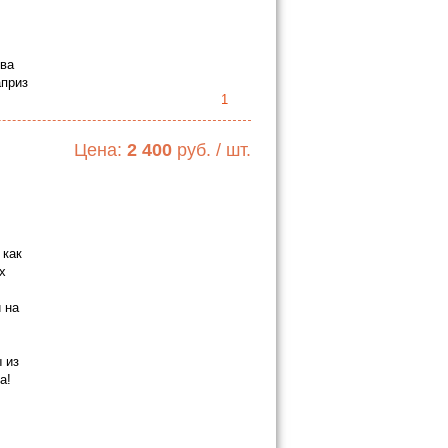
тва
априз
1
Цена:
2 400
руб. / шт.
 как
х
 на
 из
а!