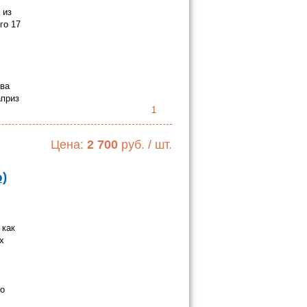
 из
го 17
тва
априз
1
Цена:
2 700
руб. / шт.
)
 как
х
го