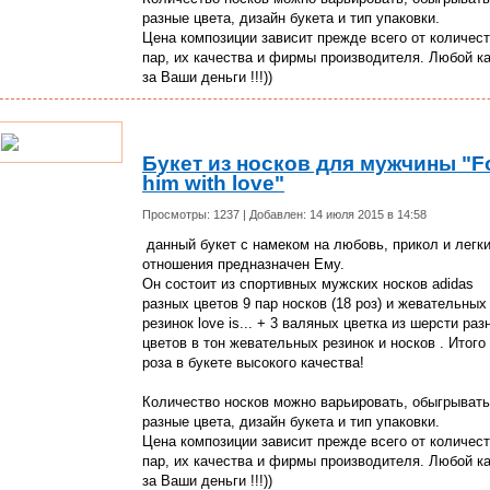
разные цвета, дизайн букета и тип упаковки.
Цена композиции зависит прежде всего от количес
пар, их качества и фирмы производителя. Любой к
за Ваши деньги !!!))
Букет из носков для мужчины "F
him with love"
Просмотры: 1237 | Добавлен: 14 июля 2015 в 14:58
данный букет с намеком на любовь, прикол и легк
отношения предназначен Ему.
Он состоит из cпортивных мужских носков adidas
разных цветов 9 пар носков (18 роз) и жевательных
резинок love is... + 3 валяных цветка из шерсти раз
цветов в тон жевательных резинок и носков . Итого
роза в букете высокого качества!
Количество носков можно варьировать, обыгрывать
разные цвета, дизайн букета и тип упаковки.
Цена композиции зависит прежде всего от количес
пар, их качества и фирмы производителя. Любой к
за Ваши деньги !!!))