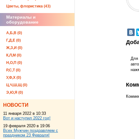
Цветы, флористика (43)
Материалы и
оборудование
А,Б,В (0)
Г,Д,Е (0)
Доба
Ж,З,И (0)
К,Л,М (0)
Для
Н,О,П (0)
авто
наж
Р,С,Т (0)
У,Ф,Х (0)
Ком
Ц,Ч,Ш,Щ (0)
Э,Ю,Я (0)
Коммен
НОВОСТИ
11 января 2022 в 10:33
Вот и наступил 2022 год!
19 февраля 2020 в 19:06
Всех Мужчин поздравляем с
праздником 23 Февраля!