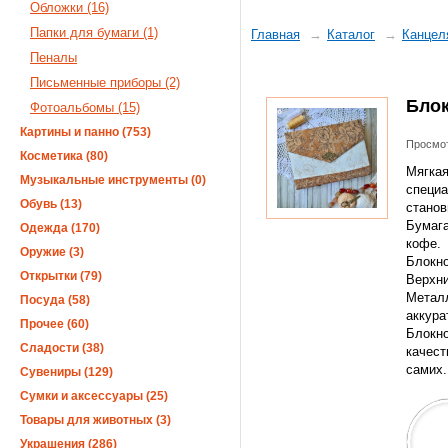
Обложки (16)
Папки для бумаги (1)
Главная
Каталог
Канцел
Пеналы
Письменные приборы (2)
Блок
Фотоальбомы (15)
Картины и панно (753)
Просмот
Косметика (80)
Мягкая
Музыкальные инструменты (0)
специа
Обувь (13)
станов
Бумага
Одежда (170)
кофе.
Оружие (3)
Блокно
Открытки (79)
Верхни
Металл
Посуда (58)
аккура
Прочее (60)
Блокно
Сладости (38)
качест
самих.
Сувениры (129)
Сумки и аксессуары (25)
Товары для животных (3)
Украшения (286)