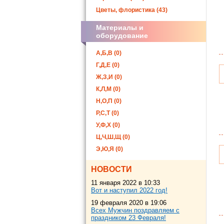
Цветы, флористика (43)
Материалы и
оборудование
А,Б,В (0)
Г,Д,Е (0)
Ж,З,И (0)
К,Л,М (0)
Н,О,П (0)
Р,С,Т (0)
У,Ф,Х (0)
Ц,Ч,Ш,Щ (0)
Э,Ю,Я (0)
НОВОСТИ
11 января 2022 в 10:33
Вот и наступил 2022 год!
19 февраля 2020 в 19:06
Всех Мужчин поздравляем с
праздником 23 Февраля!