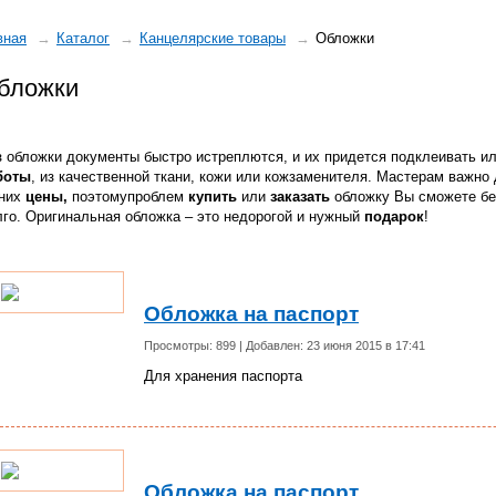
вная
Каталог
Канцелярские товары
Обложки
бложки
з обложки документы быстро истреплются, и их придется подклеивать и
боты
, из качественной ткани, кожи или кожзаменителя. Мастерам важно
 них
цены,
поэтомупроблем
купить
или
заказать
обложку Вы сможете без
лго. Оригинальная обложка – это недорогой и нужный
подарок
!
Обложка на паспорт
Просмотры: 899 | Добавлен: 23 июня 2015 в 17:41
Для хранения паспорта
Обложка на паспорт