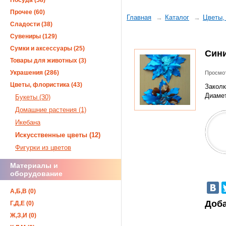
Посуда (58)
Прочее (60)
Главная
Каталог
Цветы,
Сладости (38)
Сувениры (129)
Сумки и аксессуары (25)
Сини
Товары для животных (3)
Украшения (286)
Просмот
Цветы, флористика (43)
Заколк
Диамет
Букеты (30)
Домашние растения (1)
Икебана
Искусственные цветы (12)
Фигурки из цветов
Материалы и
оборудование
А,Б,В (0)
Доба
Г,Д,Е (0)
Ж,З,И (0)