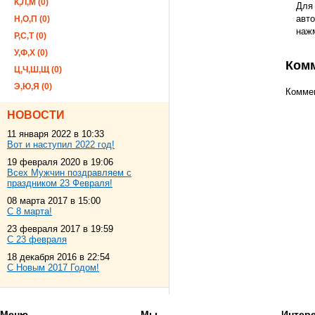
К,Л,М (0)
Для
авто
Н,О,П (0)
наж
Р,С,Т (0)
У,Ф,Х (0)
Ком
Ц,Ч,Ш,Щ (0)
Э,Ю,Я (0)
Коммен
НОВОСТИ
11 января 2022 в 10:33
Вот и наступил 2022 год!
19 февраля 2020 в 19:06
Всех Мужчин поздравляем с
праздником 23 Февраля!
08 марта 2017 в 15:00
С 8 марта!
23 февраля 2017 в 19:59
С 23 февраля
18 декабря 2016 в 22:54
С Новым 2017 Годом!
Меню
Мы
Интер