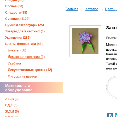
Посуда (58)
Прочее (60)
Главная
Каталог
Цветы,
Сладости (38)
Сувениры (129)
Сумки и аксессуары (25)
Зако
Товары для животных (3)
Украшения (286)
Просмот
Цветы, флористика (43)
Малень
цветка
Букеты (30)
Канзаш
Домашние растения (1)
незабы
Икебана
Такой 
или ак
Искусственные цветы (12)
Фигурки из цветов
Материалы и
оборудование
А,Б,В (0)
Г,Д,Е (0)
Ж,З,И (0)