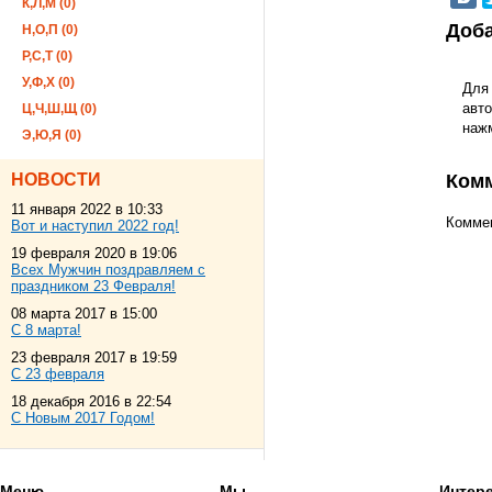
К,Л,М (0)
Доба
Н,О,П (0)
Р,С,Т (0)
У,Ф,Х (0)
Для
авто
Ц,Ч,Ш,Щ (0)
наж
Э,Ю,Я (0)
НОВОСТИ
Ком
11 января 2022 в 10:33
Коммен
Вот и наступил 2022 год!
19 февраля 2020 в 19:06
Всех Мужчин поздравляем с
праздником 23 Февраля!
08 марта 2017 в 15:00
С 8 марта!
23 февраля 2017 в 19:59
С 23 февраля
18 декабря 2016 в 22:54
С Новым 2017 Годом!
Меню
Мы
Интер