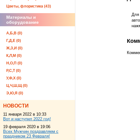
Цветы, флористика (43)
Для
Материалы и
авто
оборудование
наж
А,Б,В (0)
Ком
Г,Д,Е (0)
Ж,З,И (0)
Коммен
К,Л,М (0)
Н,О,П (0)
Р,С,Т (0)
У,Ф,Х (0)
Ц,Ч,Ш,Щ (0)
Э,Ю,Я (0)
НОВОСТИ
11 января 2022 в 10:33
Вот и наступил 2022 год!
19 февраля 2020 в 19:06
Всех Мужчин поздравляем с
праздником 23 Февраля!