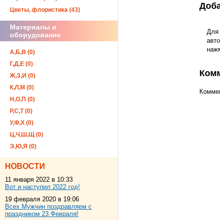
Доба
Цветы, флористика (43)
Материалы и
Для
оборудование
авто
наж
А,Б,В (0)
Г,Д,Е (0)
Ком
Ж,З,И (0)
К,Л,М (0)
Коммен
Н,О,П (0)
Р,С,Т (0)
У,Ф,Х (0)
Ц,Ч,Ш,Щ (0)
Э,Ю,Я (0)
НОВОСТИ
11 января 2022 в 10:33
Вот и наступил 2022 год!
19 февраля 2020 в 19:06
Всех Мужчин поздравляем с
праздником 23 Февраля!