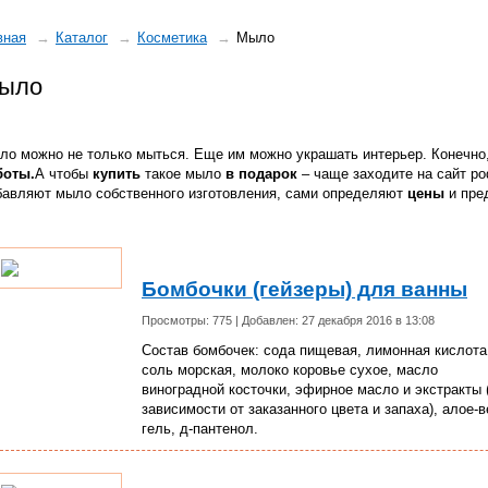
вная
Каталог
Косметика
Мыло
ыло
ло можно не только мыться. Еще им можно украшать интерьер. Конечно,
боты.
А чтобы
купить
такое мыло
в подарок
– чаще заходите на сайт pod
бавляют мыло собственного изготовления, сами определяют
цены
и пре
Бомбочки (гейзеры) для ванны
Просмотры: 775 | Добавлен: 27 декабря 2016 в 13:08
Состав бомбочек: сода пищевая, лимонная кислота
соль морская, молоко коровье сухое, масло
виноградной косточки, эфирное масло и экстракты 
зависимости от заказанного цвета и запаха), алое-в
гель, д-пантенол.