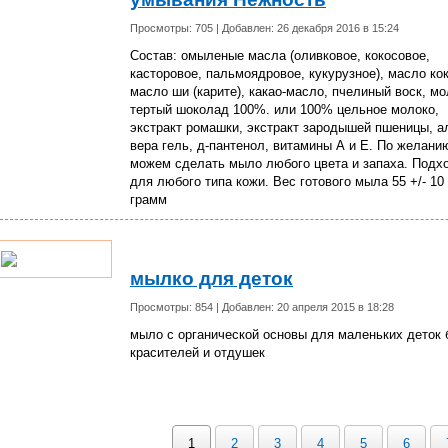
Просмотры: 705 | Добавлен: 26 декабря 2016 в 15:24
Состав: омыленые масла (оливковое, кокосовое,
касторовое, пальмоядровое, кукурузное), масло ко
масло ши (карите), какао-масло, пчелиный воск, мо
тертый шоколад 100%. или 100% цельное молоко,
экстракт ромашки, экстракт зародышей пшеницы, а
вера гель, д-пантенол, витамины А и Е. По желани
можем сделать мыло любого цвета и запаха. Подх
для любого типа кожи. Вес готового мыла 55 +/- 10
грамм
мылко для деток
Просмотры: 854 | Добавлен: 20 апреля 2015 в 18:28
мыло с органической основы для маленьких деток 
красителей и отдушек
1
2
3
4
5
6