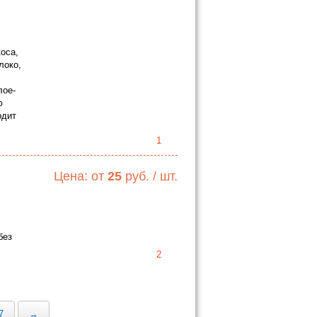
коса,
локо,
лое-
ю
одит
1
Цена: от
25
руб. / шт.
без
2
7
→