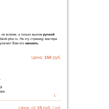
 не всяким, а только мылом
ручной
arok-plus.ru. На эту страницу мастера
длагают Вам его
заказать
.
Цена:
150
руб.
,
(в
ера
1
Цена: от
15
руб. / шт.