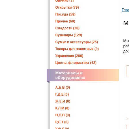
Оружие (3)
Открытки (79)
Гла
Посуда (58)
Прочее (60)
М
Сладости (38)
Сувениры (129)
Мы
Сумки и аксессуары (25)
ра
Товары для животных (3)
до
Украшения (286)
Цветы, флористика (43)
Материалы и
оборудование
А,Б,В (0)
Г,Д,Е (0)
Ж,З,И (0)
К,Л,М (0)
Н,О,П (0)
Р,С,Т (0)