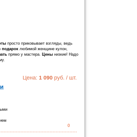
оты
просто приковывает взгляды, ведь
в
подарок
любимой женщине кулон,
зать
прямо у мастера.
Цены
низкие! Надо
му.
Цена:
1 090
руб. / шт.
 и
ными
нием
0