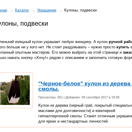
вная
Каталог
Украшения
Кулоны, подвески
улоны, подвески
ленький изящный кулон украшает любую женщину. А кулон
ручной раб
ого больше ни у кого нет. Не стоит раздумывать – нужно просто
купить
еланный опытным мастером. Его можно выбрать на этой странице и
зака
ько нажать кнопку «Хочу!» рядом с описанием и заполнить готовую фор
"Черное-белое" кулон из дерева
смолы.
Просмотры: 651 | Добавлен: 09 сентября 2017 в 19:58
Кулон из дерева (черный граб, покрытый специаль
маслами для долговечности) и ювелирной
гипоаллергенной смолы. Станет отличным украше
для ярких и нестандартных личностей.