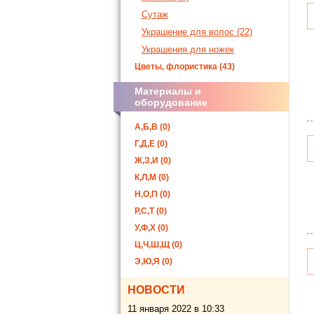
Сутаж
Украшение для волос (22)
Украшения для ножек
Цветы, флористика (43)
Материалы и
оборудование
А,Б,В (0)
Г,Д,Е (0)
Ж,З,И (0)
К,Л,М (0)
Н,О,П (0)
Р,С,Т (0)
У,Ф,Х (0)
Ц,Ч,Ш,Щ (0)
Э,Ю,Я (0)
НОВОСТИ
11 января 2022 в 10:33