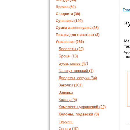
Посуда (58)
Прочее (60)
Гла
Сладости (38)
Сувениры (129)
К
Сумки и аксессуары (25)
Товары для животных (3)
Ма
Украшения (286)
так
Браслеты (22)
сд
Броши (13)
тол
Бусы, колье (47)
Галстук женский (1)
Диадемы, обручи (34)
Заколки (101)
Запонки
Кольца (5)
Комплекты украшений (22)
Кулоны, подвески (9)
Пирсинг
Серьги (10)