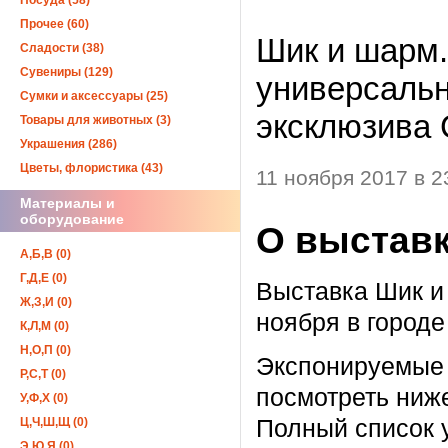
Посуда (58)
Прочее (60)
Шик и шарм.
Сладости (38)
Сувениры (129)
универсальн
Сумки и аксессуары (25)
эксклюзива
Товары для животных (3)
Украшения (286)
Цветы, флористика (43)
11 ноября 2017 в 2
Материалы и
оборудование
О выставк
А,Б,В (0)
Г,Д,Е (0)
Выставка Шик и 
Ж,З,И (0)
ноября в городе
К,Л,М (0)
Н,О,П (0)
Экспонируемые 
Р,С,Т (0)
посмотреть ниж
У,Ф,Х (0)
Ц,Ч,Ш,Щ (0)
Полный список 
Э,Ю,Я (0)