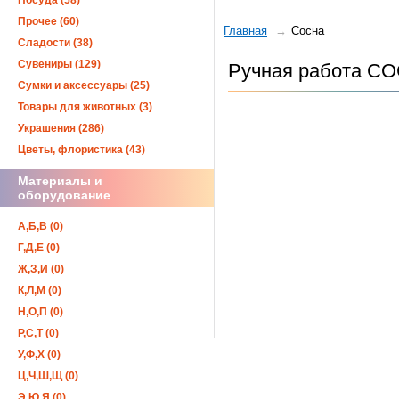
Посуда (58)
Прочее (60)
Главная
Сосна
Сладости (38)
Сувениры (129)
Ручная работа СОС
Сумки и аксессуары (25)
Товары для животных (3)
Украшения (286)
Цветы, флористика (43)
Материалы и
оборудование
А,Б,В (0)
Г,Д,Е (0)
Ж,З,И (0)
К,Л,М (0)
Н,О,П (0)
Р,С,Т (0)
У,Ф,Х (0)
Ц,Ч,Ш,Щ (0)
Э,Ю,Я (0)