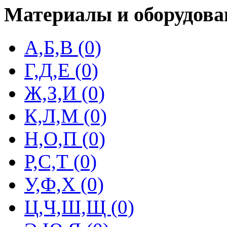
Материалы и оборудова
А,Б,В (0)
Г,Д,Е (0)
Ж,З,И (0)
К,Л,М (0)
Н,О,П (0)
Р,С,Т (0)
У,Ф,Х (0)
Ц,Ч,Ш,Щ (0)