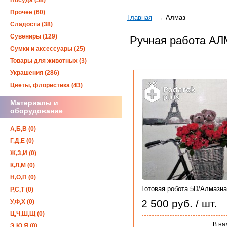
Посуда (58)
Прочее (60)
Главная
Алмаз
Сладости (38)
Сувениры (129)
Ручная работа АЛМ
Сумки и аксессуары (25)
Товары для животных (3)
Украшения (286)
Цветы, флористика (43)
Материалы и
оборудование
А,Б,В (0)
Г,Д,Е (0)
Ж,З,И (0)
К,Л,М (0)
Н,О,П (0)
Готовая робота 5D/Алмазна.
Р,С,Т (0)
2 500 руб. / шт.
У,Ф,Х (0)
Ц,Ч,Ш,Щ (0)
В на
Э,Ю,Я (0)