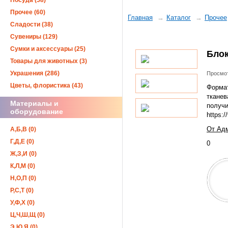
Посуда (58)
Прочее (60)
Главная
Каталог
Прочее
Сладости (38)
Сувениры (129)
Сумки и аксессуары (25)
Бло
Товары для животных (3)
Украшения (286)
Просмот
Цветы, флористика (43)
Формат
тканев
Материалы и
получи
оборудование
https:
От Адм
А,Б,В (0)
Г,Д,Е (0)
0
Ж,З,И (0)
К,Л,М (0)
Н,О,П (0)
Р,С,Т (0)
У,Ф,Х (0)
Ц,Ч,Ш,Щ (0)
Э,Ю,Я (0)