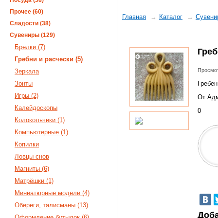
Посуда (58)
Прочее (60)
Главная
Каталог
Сувени
Сладости (38)
Сувениры (129)
Брелки (7)
Греб
Гребни и расчески (5)
Просмот
Зеркала
Зонты
Гребен
Игры (2)
От Адм
Калейдоскопы
0
Колокольчики (1)
Компьютерные (1)
Копилки
Ловцы снов
Магниты (6)
Матрёшки (1)
Миниатюрные модели (4)
Обереги, талисманы (13)
Доба
Оформление бутылок (6)