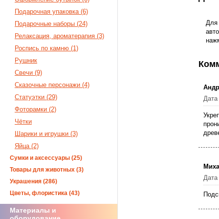
Подарочная упаковка (6)
Для
Подарочные наборы (24)
авто
Релаксация, ароматерапия (3)
наж
Роспись по камню (1)
Рушник
Ком
Свечи (9)
Сказочные персонажи (4)
Андр
Статуэтки (29)
Дата
Фоторамки (2)
Укре
Чётки
прон
древ
Шарики и игрушки (3)
Яйца (2)
Сумки и аксессуары (25)
Мих
Товары для животных (3)
Дата
Украшения (286)
Цветы, флористика (43)
Подс
Материалы и
оборудование