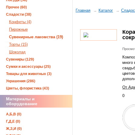
Посуда (58)
Прочее (60)
Главная
Каталог
Сладос
Сладости (38)
Конфеты (4)
Пирожные
Кора
сок
Сувенирные лакомства (19)
Торты (15)
Просмот
Шоколад
Композ
Сувениры (129)
много 
Сумки и аксессуары (25)
свадьб
цветов
Товары для животных (3)
дополн
Украшения (286)
От Адм
Цветы, флористика (43)
0
Материалы и
оборудование
А,Б,В (0)
Г,Д,Е (0)
Ж,З,И (0)