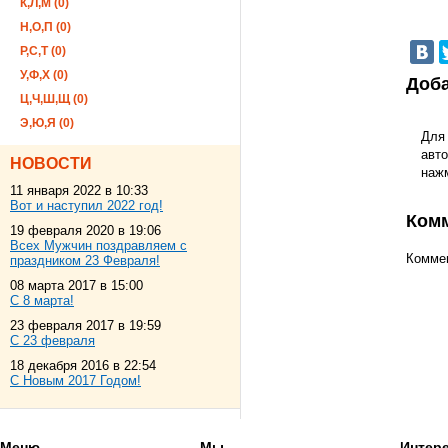
К,Л,М (0)
Н,О,П (0)
Р,С,Т (0)
У,Ф,Х (0)
Доба
Ц,Ч,Ш,Щ (0)
Э,Ю,Я (0)
Для
авто
НОВОСТИ
наж
11 января 2022 в 10:33
Вот и наступил 2022 год!
Ком
19 февраля 2020 в 19:06
Всех Мужчин поздравляем с
Коммен
праздником 23 Февраля!
08 марта 2017 в 15:00
С 8 марта!
23 февраля 2017 в 19:59
С 23 февраля
18 декабря 2016 в 22:54
С Новым 2017 Годом!
Меню
Мы
Интер