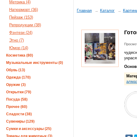
Метрика (4)
Натюрморт (36)
Главная
Каталог
Картин
Пейзаж (153)
Репродукции (38)
Гото
Фэнтези (24)
Этно (7)
Просмот
Юмор (14)
чудес
Косметика (80)
украся
Музыкальные инструменты (0)
Основ
Обувь (13)
Мате
Одежда (170)
алмаз
Оружие (3)
Открытки (79)
Посуда (58)
Прочее (60)
Сладости (38)
Сувениры (129)
Сумки и аксессуары (25)
Товары для животных (3)