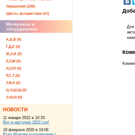
Украшения (286)
Доба
Цветы, флористика (43)
Материалы и
Для
оборудование
авто
наж
А,Б,В (0)
Г,Д,Е (0)
Ком
Ж,З,И (0)
К,Л,М (0)
Коммен
Н,О,П (0)
Р,С,Т (0)
У,Ф,Х (0)
Ц,Ч,Ш,Щ (0)
Э,Ю,Я (0)
НОВОСТИ
11 января 2022 в 10:33
Вот и наступил 2022 год!
19 февраля 2020 в 19:06
Всех Мужчин поздравляем с