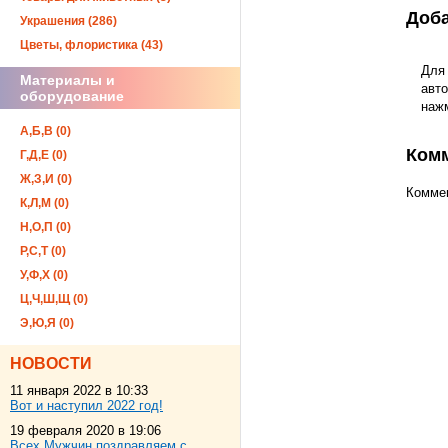
Доба
Украшения (286)
Цветы, флористика (43)
Для
Материалы и
авто
оборудование
наж
А,Б,В (0)
Ком
Г,Д,Е (0)
Ж,З,И (0)
Коммен
К,Л,М (0)
Н,О,П (0)
Р,С,Т (0)
У,Ф,Х (0)
Ц,Ч,Ш,Щ (0)
Э,Ю,Я (0)
НОВОСТИ
11 января 2022 в 10:33
Вот и наступил 2022 год!
19 февраля 2020 в 19:06
Всех Мужчин поздравляем с