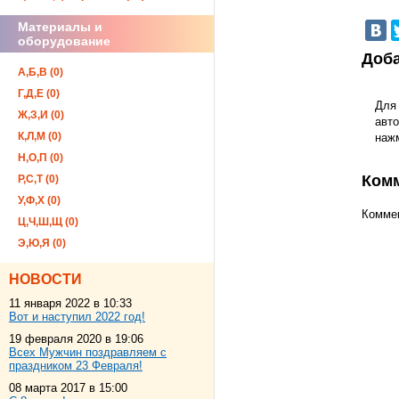
Материалы и
оборудование
Доба
А,Б,В (0)
Г,Д,Е (0)
Для
Ж,З,И (0)
авто
К,Л,М (0)
наж
Н,О,П (0)
Ком
Р,С,Т (0)
У,Ф,Х (0)
Коммен
Ц,Ч,Ш,Щ (0)
Э,Ю,Я (0)
НОВОСТИ
11 января 2022 в 10:33
Вот и наступил 2022 год!
19 февраля 2020 в 19:06
Всех Мужчин поздравляем с
праздником 23 Февраля!
08 марта 2017 в 15:00