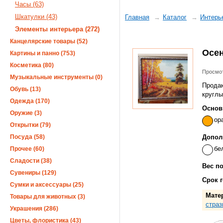
Часы (63)
Шкатулки (43)
Главная
Каталог
Интерь
Элементы интерьера (272)
Канцелярские товары (52)
Осе
Картины и панно (753)
Косметика (80)
Просмот
Музыкальные инструменты (0)
Продаю
Обувь (13)
круглы
Одежда (170)
Основ
Оружие (3)
ор
Открытки (79)
Посуда (58)
Допол
бе
Прочее (60)
Сладости (38)
Вес п
Сувениры (129)
Срок 
Сумки и аксессуары (25)
Мате
Товары для животных (3)
страз
Украшения (286)
Цветы, флористика (43)