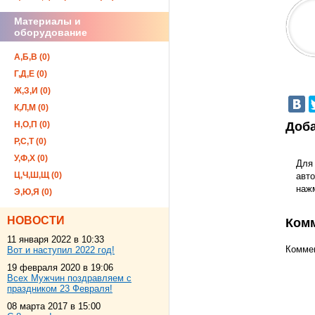
Материалы и
оборудование
А,Б,В (0)
Г,Д,Е (0)
Ж,З,И (0)
К,Л,М (0)
Н,О,П (0)
Доба
Р,С,Т (0)
У,Ф,Х (0)
Для
Ц,Ч,Ш,Щ (0)
авто
наж
Э,Ю,Я (0)
НОВОСТИ
Ком
11 января 2022 в 10:33
Коммен
Вот и наступил 2022 год!
19 февраля 2020 в 19:06
Всех Мужчин поздравляем с
праздником 23 Февраля!
08 марта 2017 в 15:00