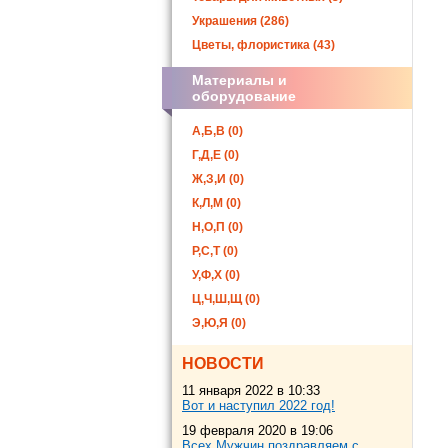
Украшения (286)
Цветы, флористика (43)
Материалы и
оборудование
А,Б,В (0)
Г,Д,Е (0)
Ж,З,И (0)
К,Л,М (0)
Н,О,П (0)
Р,С,Т (0)
У,Ф,Х (0)
Ц,Ч,Ш,Щ (0)
Э,Ю,Я (0)
НОВОСТИ
11 января 2022 в 10:33
Вот и наступил 2022 год!
19 февраля 2020 в 19:06
Всех Мужчин поздравляем с