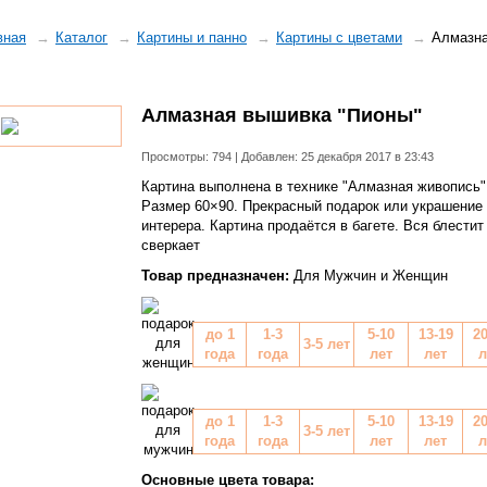
вная
Каталог
Картины и панно
Картины с цветами
Алмазна
Алмазная вышивка "Пионы"
Просмотры: 794 | Добавлен: 25 декабря 2017 в 23:43
Картина выполнена в технике "Алмазная живопись"
Размер 60×90. Прекрасный подарок или украшение
интерера. Картина продаётся в багете. Вся блестит
сверкает
Товар предназначен:
Для Мужчин и Женщин
до 1
1-3
5-10
13-19
20
3-5 лет
года
года
лет
лет
л
до 1
1-3
5-10
13-19
20
3-5 лет
года
года
лет
лет
л
Основные цвета товара: