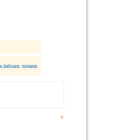
к бабушке
,
подарок
0