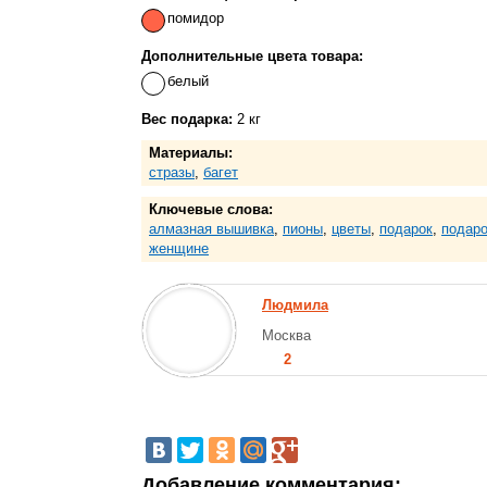
помидор
Дополнительные цвета товара:
белый
Вес подарка:
2 кг
Материалы:
стразы
,
багет
Ключевые слова:
алмазная вышивка
,
пионы
,
цветы
,
подарок
,
подаро
женщине
Людмила
Москва
2
Добавление комментария: