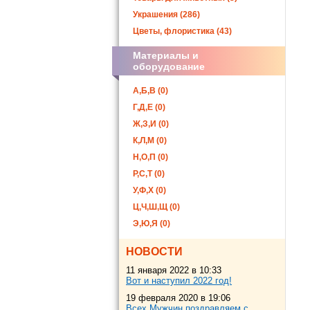
Украшения (286)
Цветы, флористика (43)
Материалы и
оборудование
А,Б,В (0)
Г,Д,Е (0)
Ж,З,И (0)
К,Л,М (0)
Н,О,П (0)
Р,С,Т (0)
У,Ф,Х (0)
Ц,Ч,Ш,Щ (0)
Э,Ю,Я (0)
НОВОСТИ
11 января 2022 в 10:33
Вот и наступил 2022 год!
19 февраля 2020 в 19:06
Всех Мужчин поздравляем с