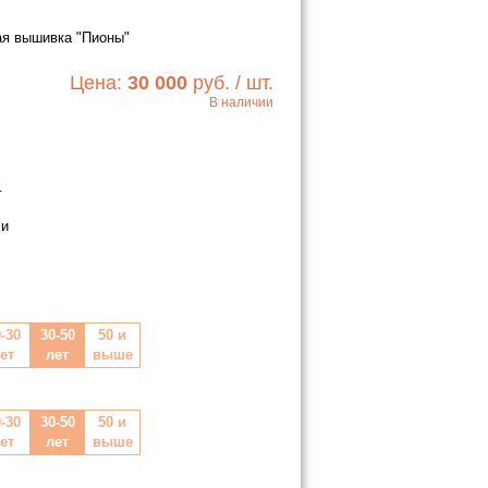
я вышивка "Пионы"
Цена:
30 000
руб. / шт.
В наличии
Хочу!
.
 и
-30
30-50
50 и
ет
лет
выше
-30
30-50
50 и
ет
лет
выше