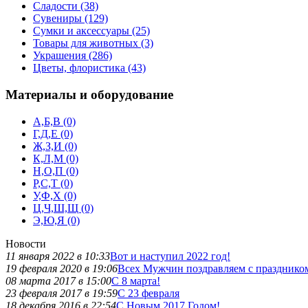
Сладости (38)
Сувениры (129)
Сумки и аксессуары (25)
Товары для животных (3)
Украшения (286)
Цветы, флористика (43)
Материалы и оборудование
А,Б,В (0)
Г,Д,Е (0)
Ж,З,И (0)
К,Л,М (0)
Н,О,П (0)
Р,С,Т (0)
У,Ф,Х (0)
Ц,Ч,Ш,Щ (0)
Э,Ю,Я (0)
Новости
11 января 2022 в 10:33
Вот и наступил 2022 год!
19 февраля 2020 в 19:06
Всех Мужчин поздравляем с праздником
08 марта 2017 в 15:00
С 8 марта!
23 февраля 2017 в 19:59
С 23 февраля
18 декабря 2016 в 22:54
С Новым 2017 Годом!