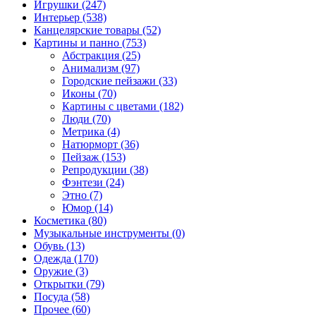
Игрушки (247)
Интерьер (538)
Канцелярские товары (52)
Картины и панно (753)
Абстракция (25)
Анимализм (97)
Городские пейзажи (33)
Иконы (70)
Картины с цветами (182)
Люди (70)
Метрика (4)
Натюрморт (36)
Пейзаж (153)
Репродукции (38)
Фэнтези (24)
Этно (7)
Юмор (14)
Косметика (80)
Музыкальные инструменты (0)
Обувь (13)
Одежда (170)
Оружие (3)
Открытки (79)
Посуда (58)
Прочее (60)