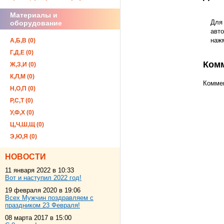
Материалы и
Для
оборудование
авто
наж
А,Б,В (0)
Г,Д,Е (0)
Ком
Ж,З,И (0)
К,Л,М (0)
Коммен
Н,О,П (0)
Р,С,Т (0)
У,Ф,Х (0)
Ц,Ч,Ш,Щ (0)
Э,Ю,Я (0)
НОВОСТИ
11 января 2022 в 10:33
Вот и наступил 2022 год!
19 февраля 2020 в 19:06
Всех Мужчин поздравляем с
праздником 23 Февраля!
08 марта 2017 в 15:00