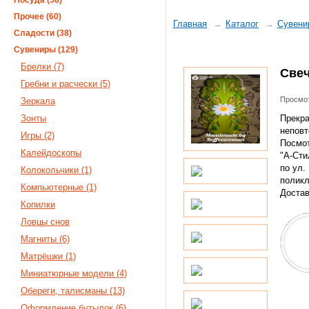
Посуда (58)
Прочее (60)
Главная
Каталог
Сувени
Сладости (38)
Сувениры (129)
Брелки (7)
Свеч
Гребни и расчески (5)
Просмот
Зеркала
Зонты
Прекра
неповт
Игры (2)
Посмот
Калейдоскопы
"А-Сти
по ул.
Колокольчики (1)
поликл
Компьютерные (1)
Достав
Копилки
Ловцы снов
Магниты (6)
Матрёшки (1)
Миниатюрные модели (4)
Обереги, талисманы (13)
Оформление бутылок (6)