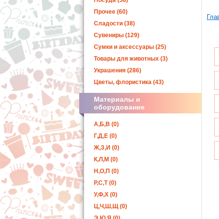
Посуда (58)
Прочее (60)
Гла
Сладости (38)
Сувениры (129)
Сумки и аксессуары (25)
Товары для животных (3)
Украшения (286)
Цветы, флористика (43)
Материалы и
оборудование
А,Б,В (0)
Г,Д,Е (0)
Ж,З,И (0)
К,Л,М (0)
Н,О,П (0)
Р,С,Т (0)
У,Ф,Х (0)
Ц,Ч,Ш,Щ (0)
Э,Ю,Я (0)