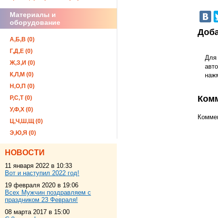
Материалы и
оборудование
Доба
А,Б,В (0)
Г,Д,Е (0)
Для
Ж,З,И (0)
авто
К,Л,М (0)
наж
Н,О,П (0)
Ком
Р,С,Т (0)
У,Ф,Х (0)
Коммен
Ц,Ч,Ш,Щ (0)
Э,Ю,Я (0)
НОВОСТИ
11 января 2022 в 10:33
Вот и наступил 2022 год!
19 февраля 2020 в 19:06
Всех Мужчин поздравляем с
праздником 23 Февраля!
08 марта 2017 в 15:00