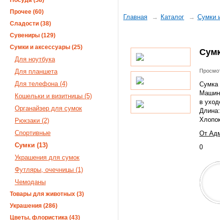
Посуда (58)
Прочее (60)
Главная
Каталог
Сумки 
Сладости (38)
Сувениры (129)
Сумки и аксессуары (25)
Сумк
Для ноутбука
Для планшета
Просмот
Для телефона (4)
Сумка 
Машинн
Кошельки и визитницы (5)
в уход
Органайзер для сумок
Длина:
Хлопок
Рюкзаки (2)
Спортивные
От Адм
Сумки (13)
0
Украшения для сумок
Футляры, очечницы (1)
Чемоданы
Товары для животных (3)
Украшения (286)
Цветы, флористика (43)