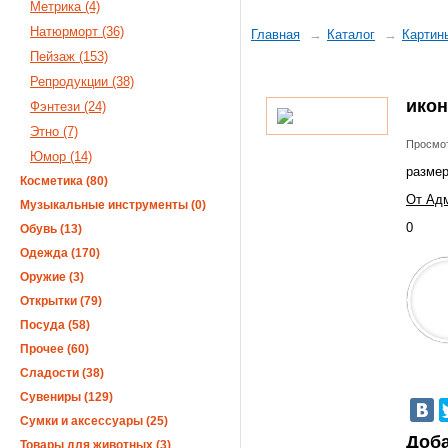
Метрика (4)
Натюрморт (36)
Главная
Каталог
Картин
Пейзаж (153)
Репродукции (38)
икон
Фэнтези (24)
Этно (7)
Просмот
Юмор (14)
размер
Косметика (80)
От Адм
Музыкальные инструменты (0)
0
Обувь (13)
Одежда (170)
Оружие (3)
Открытки (79)
Посуда (58)
Прочее (60)
Сладости (38)
Сувениры (129)
Сумки и аксессуары (25)
Доба
Товары для животных (3)