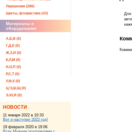
Украшения (286)
Цветы, флористика (43)
Для
авто
Материалы и
наж
оборудование
Ком
А,Б,В (0)
Г,Д,Е (0)
Коммен
Ж,З,И (0)
К,Л,М (0)
Н,О,П (0)
Р,С,Т (0)
У,Ф,Х (0)
Ц,Ч,Ш,Щ (0)
Э,Ю,Я (0)
НОВОСТИ
11 января 2022 в 10:33
Вот и наступил 2022 год!
19 февраля 2020 в 19:06
Всех Мужчин поздравляем с