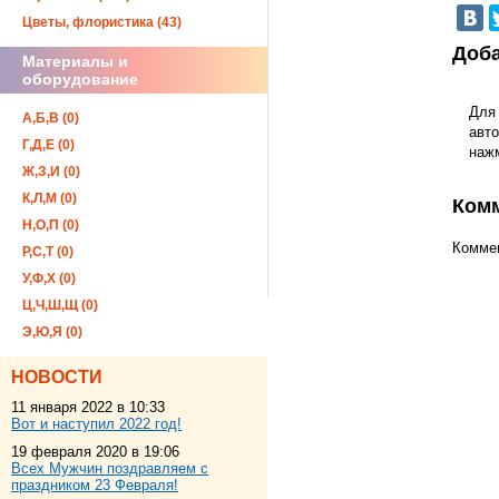
Цветы, флористика (43)
Доба
Материалы и
оборудование
Для
А,Б,В (0)
авто
Г,Д,Е (0)
наж
Ж,З,И (0)
К,Л,М (0)
Ком
Н,О,П (0)
Коммен
Р,С,Т (0)
У,Ф,Х (0)
Ц,Ч,Ш,Щ (0)
Э,Ю,Я (0)
НОВОСТИ
11 января 2022 в 10:33
Вот и наступил 2022 год!
19 февраля 2020 в 19:06
Всех Мужчин поздравляем с
праздником 23 Февраля!