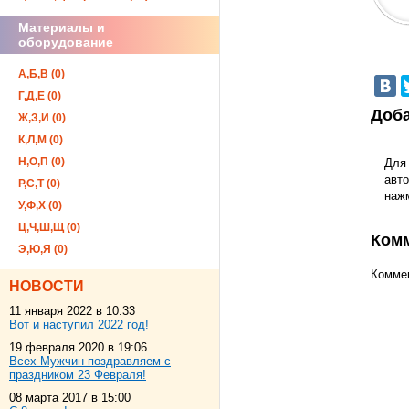
Материалы и
оборудование
А,Б,В (0)
Г,Д,Е (0)
Доба
Ж,З,И (0)
К,Л,М (0)
Н,О,П (0)
Для
авто
Р,С,Т (0)
наж
У,Ф,Х (0)
Ц,Ч,Ш,Щ (0)
Ком
Э,Ю,Я (0)
Коммен
НОВОСТИ
11 января 2022 в 10:33
Вот и наступил 2022 год!
19 февраля 2020 в 19:06
Всех Мужчин поздравляем с
праздником 23 Февраля!
08 марта 2017 в 15:00