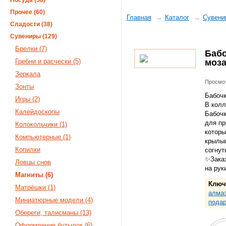
Посуда (58)
Прочее (60)
Главная
Каталог
Сувени
Сладости (38)
Сувениры (129)
Брелки (7)
Бабо
Гребни и расчески (5)
моза
Зеркала
Просмот
Зонты
Бабочк
Игры (2)
В колл
Калейдоскопы
Бабочк
для пр
Колокольчики (1)
которы
Компьютерные (1)
крылыш
Копилки
согнут
✨Заказ
Ловцы снов
на рук
Магниты (6)
Ключ
Матрёшки (1)
алмаз
Миниатюрные модели (4)
подар
Обереги, талисманы (13)
Оформление бутылок (6)